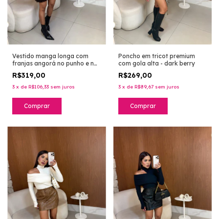
Vestido manga longa com
Poncho em tricot premium
franjas angorá no punho e na
com gola alta - dark berry
barra em tricot premium -
R$319,00
R$269,00
marrom
3
x
de
R$106,33
sem juros
3
x
de
R$89,67
sem juros
Comprar
Comprar