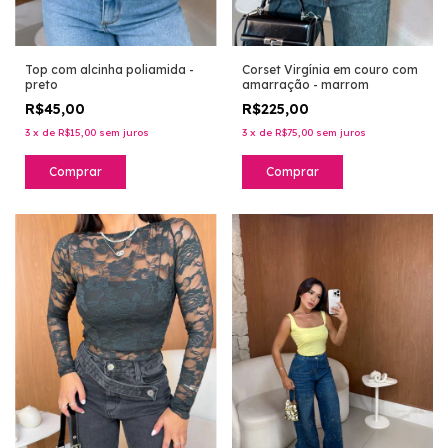
Corset Virgínia em couro com
Top com alcinha poliamida -
amarração - marrom
preto
R$225,00
R$45,00
3
x
de
R$75,00
sem juros
3
x
de
R$15,00
sem juros
Comprar
Comprar