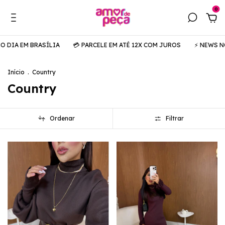
0
RASÍLIA
💳 PARCELE EM ATÉ 12X COM JUROS
⚡️ NEWS NO AR
🚚 
Início
.
Country
Country
Ordenar
Filtrar