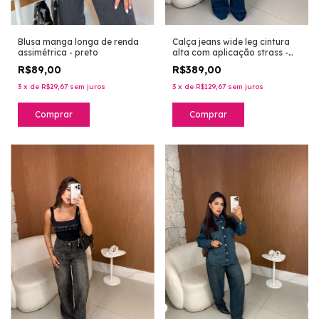
Blusa manga longa de renda
Calça jeans wide leg cintura
assimétrica - preto
alta com aplicação strass -
lavagem escura
R$89,00
R$389,00
3
x
de
R$29,67
sem juros
3
x
de
R$129,67
sem juros
Comprar
Comprar