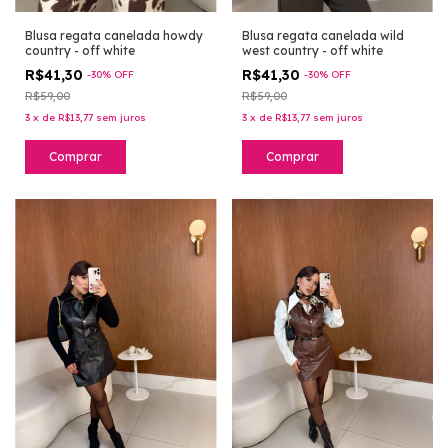
Blusa regata canelada howdy
Blusa regata canelada wild
country - off white
west country - off white
R$41,30
R$41,30
-
30
%
OFF
-
30
%
OFF
R$59,00
R$59,00
3
x
de
R$13,77
sem juros
3
x
de
R$13,77
sem juros
Comprar
Comprar