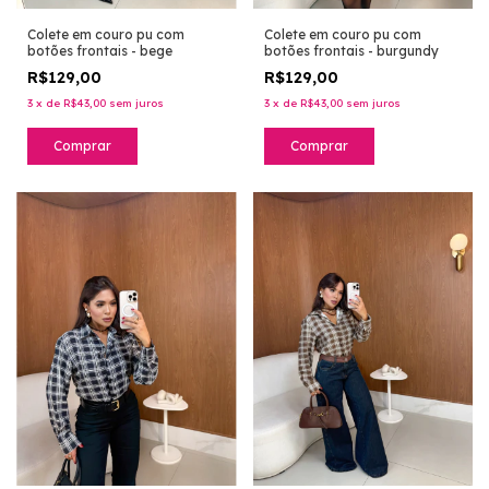
Colete em couro pu com
Colete em couro pu com
botões frontais - bege
botões frontais - burgundy
R$129,00
R$129,00
3
x
de
R$43,00
sem juros
3
x
de
R$43,00
sem juros
Comprar
Comprar