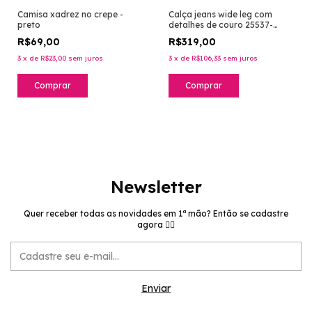
Camisa xadrez no crepe -
Calça jeans wide leg com
preto
detalhes de couro 25537-
lavagem média tinto
R$69,00
R$319,00
3
x
de
R$23,00
sem juros
3
x
de
R$106,33
sem juros
Comprar
Comprar
Newsletter
Quer receber todas as novidades em 1ª mão? Então se cadastre
agora 👉🏻