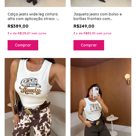
Jaqueta jeans com bolso e
Calça jeans wide leg cintura
botões frontais com
alta com aplicação strass -
aplicação de strass - lavagem
vintage
R$249,00
R$389,00
tinto
3
x
de
R$83,00
sem juros
3
x
de
R$129,67
sem juros
Comprar
Comprar