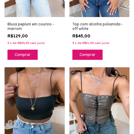
Blusa peplum em courino -
Top com alcinha poliamida -
marrom
off white
R$129,00
R$45,00
3
x
de
R$43,00
sem juros
3
x
de
R$15,00
sem juros
Comprar
Comprar