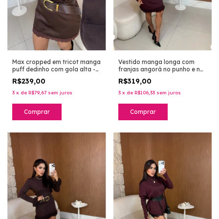
Max cropped em tricot manga
Vestido manga longa com
puff dedinho com gola alta -
franjas angorá no punho e na
marrom
barra em tricot premium -
R$239,00
R$319,00
dark berry
3
x
de
R$79,67
sem juros
3
x
de
R$106,33
sem juros
Comprar
Comprar