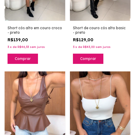
Short cós alto em couro croco
Short de couro cós alto basic
- preto
- preto
R$139,00
R$129,00
3
x
de
R$46,33
sem juros
3
x
de
R$43,00
sem juros
Comprar
Comprar