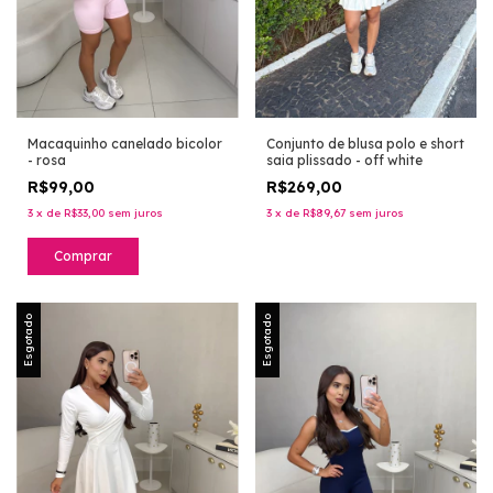
Macaquinho canelado bicolor
Conjunto de blusa polo e short
- rosa
saia plissado - off white
R$99,00
R$269,00
3
x
de
R$33,00
sem juros
3
x
de
R$89,67
sem juros
Comprar
Esgotado
Esgotado