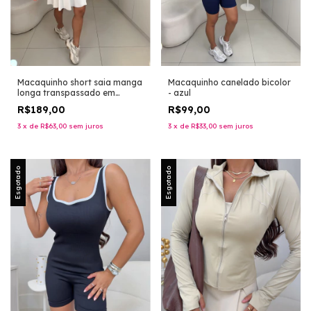
Macaquinho short saia manga
Macaquinho canelado bicolor
longa transpassado em
- azul
poliamida premium - off white
R$189,00
R$99,00
3
x
de
R$63,00
sem juros
3
x
de
R$33,00
sem juros
Esgotado
Esgotado