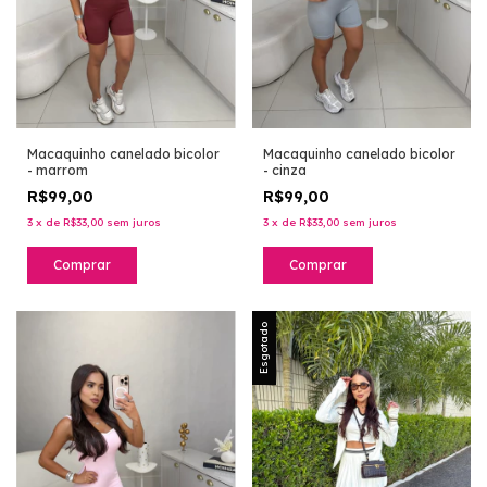
Macaquinho canelado bicolor
Macaquinho canelado bicolor
- marrom
- cinza
R$99,00
R$99,00
3
x
de
R$33,00
sem juros
3
x
de
R$33,00
sem juros
Comprar
Comprar
Esgotado