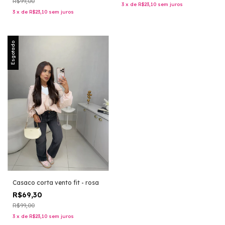
R$99,00
3
x
de
R$23,10
sem juros
3
x
de
R$23,10
sem juros
Esgotado
Casaco corta vento fit - rosa
R$69,30
R$99,00
3
x
de
R$23,10
sem juros