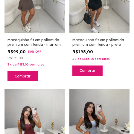
Macaquinho fit em poliamida
Macaquinho fit em poliamida
premium com fenda - marrom
premium com fenda - preto
R$99,00
R$198,00
-
50
%
OFF
R$198,00
3
x
de
R$66,00
sem juros
3
x
de
R$33,00
sem juros
Comprar
Comprar