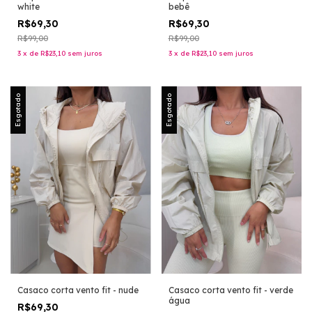
bebê
white
R$69,30
R$69,30
R$99,00
R$99,00
3
x
de
R$23,10
sem juros
3
x
de
R$23,10
sem juros
Esgotado
Esgotado
Casaco corta vento fit - nude
Casaco corta vento fit - verde
água
R$69,30