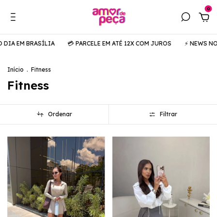
0
ASÍLIA
💳 PARCELE EM ATÉ 12X COM JUROS
⚡️ NEWS NO AR
🚚 C
Início
.
Fitness
Fitness
Ordenar
Filtrar