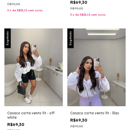
R$69,30
R$99,00
R$99,00
3
x
de
R$23,10
sem juros
3
x
de
R$23,10
sem juros
Esgotado
Esgotado
Casaco corta vento fit - off
Casaco corta vento fit - lílas
white
R$69,30
R$69,30
R$99,00