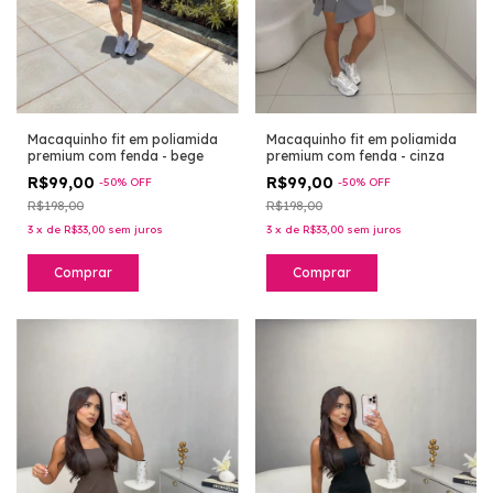
Macaquinho fit em poliamida
Macaquinho fit em poliamida
premium com fenda - bege
premium com fenda - cinza
R$99,00
R$99,00
-
50
%
OFF
-
50
%
OFF
R$198,00
R$198,00
3
x
de
R$33,00
sem juros
3
x
de
R$33,00
sem juros
Comprar
Comprar