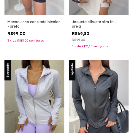
Macaquinho canelado bicolor
Jaqueta silhueta slim fit -
- preto
areia
R$99,00
R$69,30
R$99,00
3
x
de
R$33,00
sem juros
3
x
de
R$23,10
sem juros
Esgotado
Esgotado