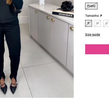
Preto
Tamanho:
P
P
M
G
Size guide