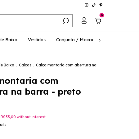
0
de Baixo
Vestidos
Conjunto / Macacões
Consciência
de Baixo
.
Calças
.
Calça montaria com abertura na
montaria com
ra na barra - preto
f
R$53,00
without interest
ails