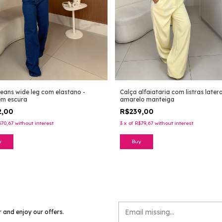
Calça alfaiataria com listras latera
jeans wide leg com elastano -
amarelo manteiga
em escura
R$239,00
2,00
3
x
of
R$79,67
without interest
$70,67
without interest
Buy
y
r and enjoy our offers.