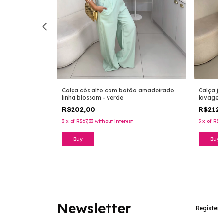
lto 2900 -
Calça cós alto com botão amadeirado
Calça 
linha blossom - verde
lavag
R$202,00
R$21
3
x
of
R$67,33
without interest
3
x
of
R
Buy
Bu
Newsletter
Registe