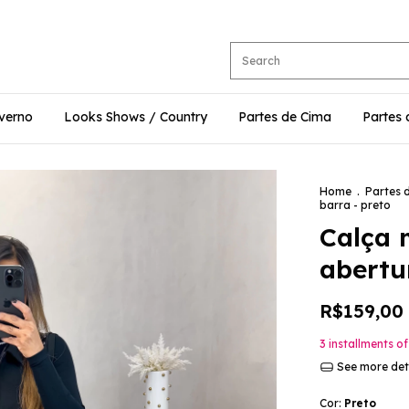
nverno
Looks Shows / Country
Partes de Cima
Partes 
Home
.
Partes 
barra - preto
Calça 
abertu
R$159,00
3
installments o
See more det
Cor:
Preto