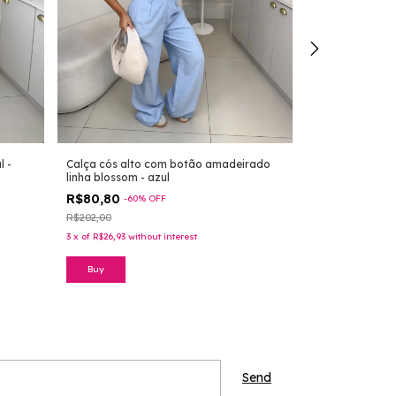
l -
Calça cós alto com botão amadeirado
Calça de alfaia
linha blossom - azul
creme
R$80,80
R$155,00
-
60
%
OFF
R$202,00
3
x
of
R$51,67
with
3
x
of
R$26,93
without interest
Buy
Buy