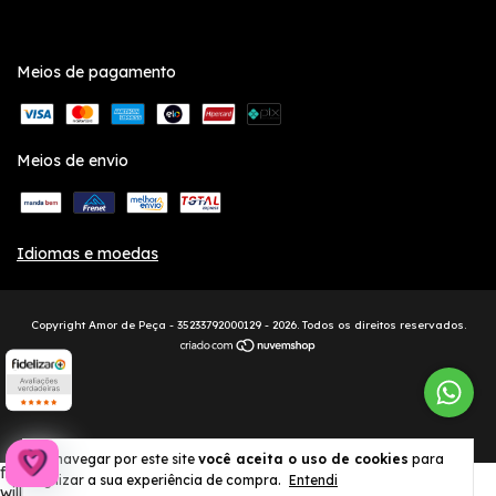
Meios de pagamento
Meios de envio
Idiomas e moedas
Copyright Amor de Peça - 35233792000129 - 2026. Todos os direitos reservados.
Ao navegar por este site
você aceita o uso de cookies
para
fbq('init', '461715664467776', { em: 'email@email.com', // Values
agilizar a sua experiência de compra.
Entendi
will be hashed automatically by the pixel using SHA-256 ph: