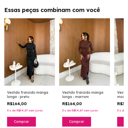
Essas peças combinam com você
Vestido franzido manga
Vestido franzido manga
Vestid
longa - preto
longa - marrom
modal
super 
R$164,00
R$164,00
R$35
burgu
3
x
de
R$54,67
sem juros
3
x
de
R$54,67
sem juros
3
x
de
Comprar
Comprar
C