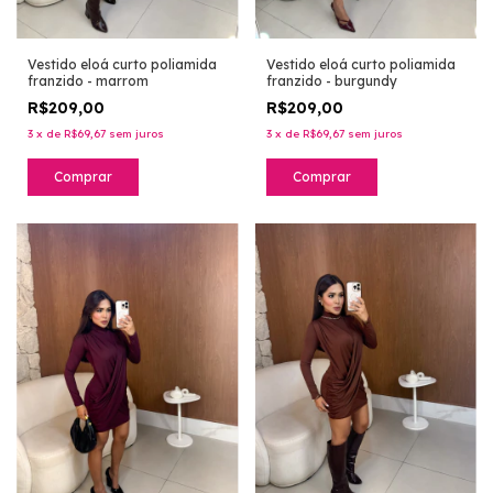
Vestido eloá curto poliamida
Vestido eloá curto poliamida
franzido - marrom
franzido - burgundy
R$209,00
R$209,00
3
x
de
R$69,67
sem juros
3
x
de
R$69,67
sem juros
Comprar
Comprar