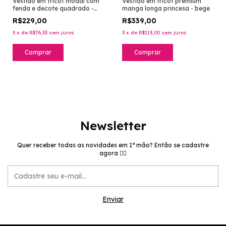
Vestido em tricot modal com
Vestido em tricot premium
fenda e decote quadrado -
manga longa princesa - bege
preto
R$229,00
R$339,00
3
x
de
R$76,33
sem juros
3
x
de
R$113,00
sem juros
Comprar
Comprar
Newsletter
Quer receber todas as novidades em 1ª mão? Então se cadastre
agora 👉🏻