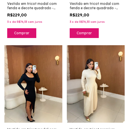
Vestido em tricot modal com
Vestido em tricot modal com
fenda e decote quadrado -
fenda e decote quadrado -
marrom
burgundy
R$229,00
R$229,00
3
x
de
R$76,33
sem juros
3
x
de
R$76,33
sem juros
Comprar
Comprar