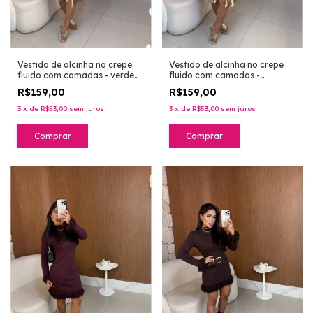
Vestido de alcinha no crepe
Vestido de alcinha no crepe
fluido com camadas - verde
fluido com camadas -
água
amarelo
R$159,00
R$159,00
3
x
de
R$53,00
sem juros
3
x
de
R$53,00
sem juros
Comprar
Comprar