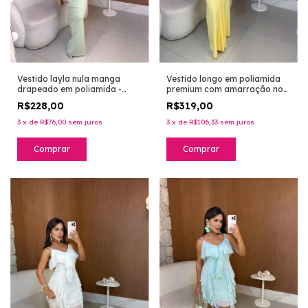
Vestido layla nula manga
Vestido longo em poliamida
drapeado em poliamida -
premium com amarração no
verde água
pescoço e busto com madre
R$228,00
R$319,00
pérola - amarelo
3
x
de
R$76,00
sem juros
3
x
de
R$106,33
sem juros
Comprar
Comprar