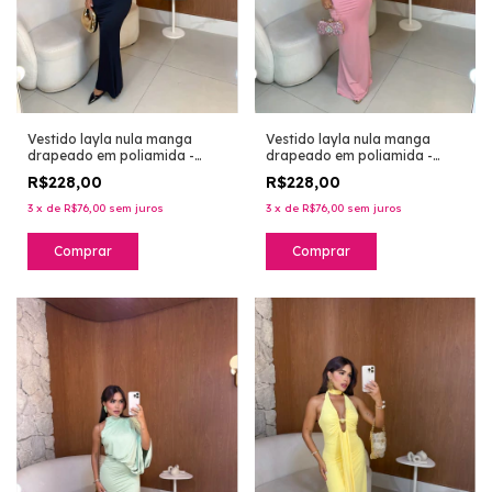
Vestido layla nula manga
Vestido layla nula manga
drapeado em poliamida -
drapeado em poliamida -
preto
rosa bebê
R$228,00
R$228,00
3
x
de
R$76,00
sem juros
3
x
de
R$76,00
sem juros
Comprar
Comprar