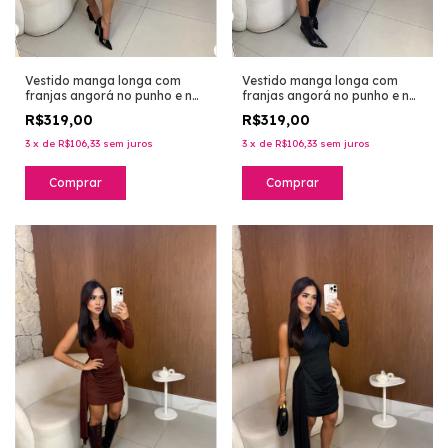
Vestido manga longa com
Vestido manga longa com
franjas angorá no punho e na
franjas angorá no punho e na
barra em tricot premium -
barra em tricot premium -
R$319,00
R$319,00
marrom
dark berry
3
x
de
R$106,33
sem juros
3
x
de
R$106,33
sem juros
Comprar
Comprar