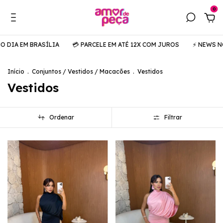
0
ASÍLIA
💳 PARCELE EM ATÉ 12X COM JUROS
⚡️ NEWS NO AR
🚚 
Início
.
Conjuntos / Vestidos / Macacões
.
Vestidos
Vestidos
Ordenar
Filtrar