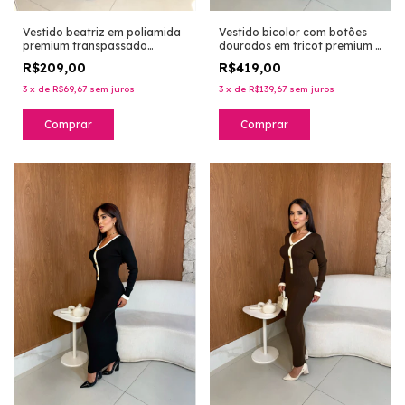
Vestido beatriz em poliamida
Vestido bicolor com botões
premium transpassado
dourados em tricot premium -
frontal - preto
burgundy
R$209,00
R$419,00
3
x
de
R$69,67
sem juros
3
x
de
R$139,67
sem juros
Comprar
Comprar