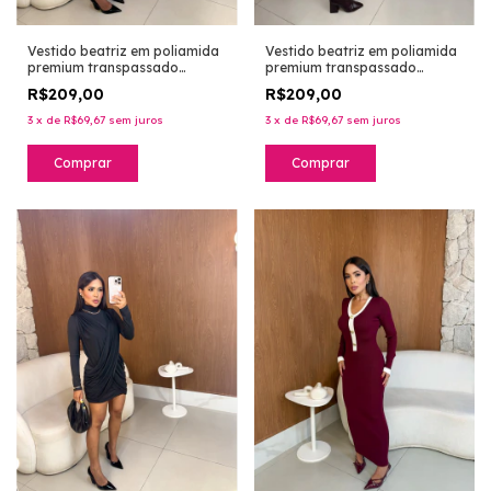
Vestido beatriz em poliamida
Vestido beatriz em poliamida
premium transpassado
premium transpassado
frontal - darkberry
frontal - marrom
R$209,00
R$209,00
3
x
de
R$69,67
sem juros
3
x
de
R$69,67
sem juros
Comprar
Comprar