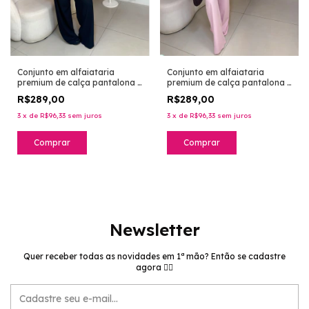
Conjunto em alfaiataria
Conjunto em alfaiataria
premium de calça pantalona e
premium de calça pantalona e
blusa com alça decote nas
blusa com alça decote nas
R$289,00
R$289,00
costas - rosa bebê
costas - preto
3
x
de
R$96,33
sem juros
3
x
de
R$96,33
sem juros
Comprar
Comprar
Newsletter
Quer receber todas as novidades em 1ª mão? Então se cadastre
agora 👉🏻