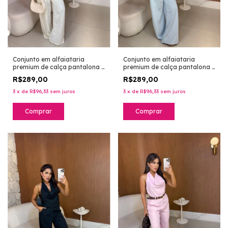
Conjunto em alfaiataria
Conjunto em alfaiataria
premium de calça pantalona e
premium de calça pantalona e
blusa com alça decote nas
blusa com alça decote nas
R$289,00
R$289,00
costas - azul bebê
costas - off white
3
x
de
R$96,33
sem juros
3
x
de
R$96,33
sem juros
Comprar
Comprar