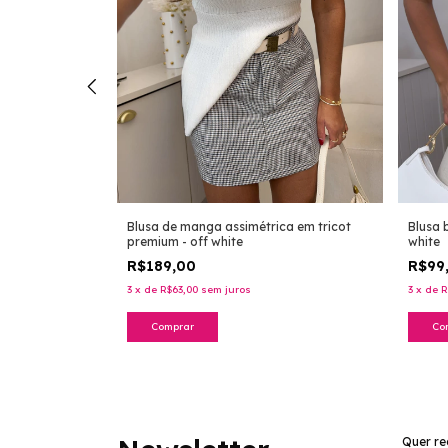
Blusa de manga assimétrica em tricot
Blusa 
tões encapados
premium - off white
white
R$189,00
R$99
3
x
de
R$63,00
sem juros
3
x
de
R
Comprar
Co
Quer re