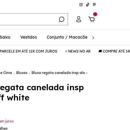
0
 Baixo
Vestidos
Conjunto / Macacões
Consciência / 
 EM ATÉ 12X COM JUROS
⚡️ NEWS NO AR
🚚 COMPRE ATÉ 14H E REC
de Cima
.
Blusas
.
Blusa regata canelada insp alo -
regata canelada insp
ff white
em juros
alhes