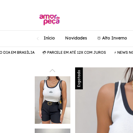
Início
Novidades
☃️ Alto Inverno
M BRASÍLIA
💳 PARCELE EM ATÉ 12X COM JUROS
⚡️ NEWS NO AR
Esgotado