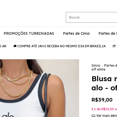
PROMOÇÕES TURBINADAS
Partes de Cima
Partes de
🚚 COMPRE ATÉ 14H E RECEBA NO MESMO DIA EM BRASÍLIA
💳 PARCELE
Início
.
Partes 
off white
Blusa 
alo - o
R$39,00
3
x de
R$13,00
s
Ver mais det