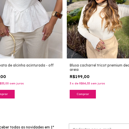
bata de alcinha acinturada - off
Blusa cacharrel tricot premium ded
areia
,00
R$199,00
$33,00
sem juros
3
x
de
R$66,33
sem juros
mprar
Comprar
ceber todas as novidades em 1ª