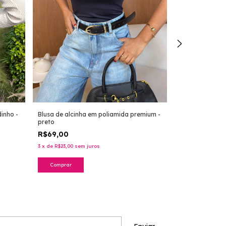
inho -
Blusa de alcinha em poliamida premium -
Blusa em pedra
preto
dourado
R$69,00
R$198,00
3
x
de
R$23,00
sem juros
3
x
de
R$66,00
sem
Comprar
Comprar