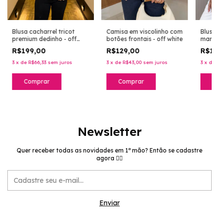
Blusa cacharrel tricot
Blusa 
Camisa em viscolinho com
premium dedinho - off
manga
botões frontais - off white
white
R$199,00
R$19
R$129,00
3
x
de
R$66,33
sem juros
3
x
de
3
x
de
R$43,00
sem juros
Comprar
C
Comprar
Newsletter
Quer receber todas as novidades em 1ª mão? Então se cadastre
agora 👉🏻