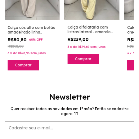
Calça alfaiataria com
Calça
Calça cós alto com botão
listras lateral - amarelo
amade
amadeirado linha
manteiga
blosso
blossom - nude
R$239,00
R$80
R$80,80
-
60
%
OFF
R$202
R$202,00
3
x
de
R$79,67
sem juros
3
x
de
3
x
de
R$26,93
sem juros
Comprar
C
Comprar
Newsletter
Quer receber todas as novidades em 1ª mão? Então se cadastre
agora 👉🏻