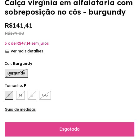
Calça virgínia em alfaiataria com
sobreposição no cós - burgundy
R$141,41
R$179,00
3
x de
R$47,14
sem juros
Ver mais detalhes
Cor:
Burgundy
Burgundy
Tamanho:
P
P
M
G
GG
Guia de medidas