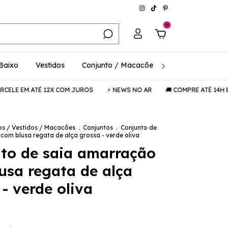
0
 Baixo
Vestidos
Conjunto / Macacões
Consciência / 
EM ATÉ 12X COM JUROS
⚡️ NEWS NO AR
🚚 COMPRE ATÉ 14H E RECE
os / Vestidos / Macacões
.
Conjuntos
.
Conjunto de
com blusa regata de alça grossa - verde oliva
to de saia amarração
usa regata de alça
- verde oliva