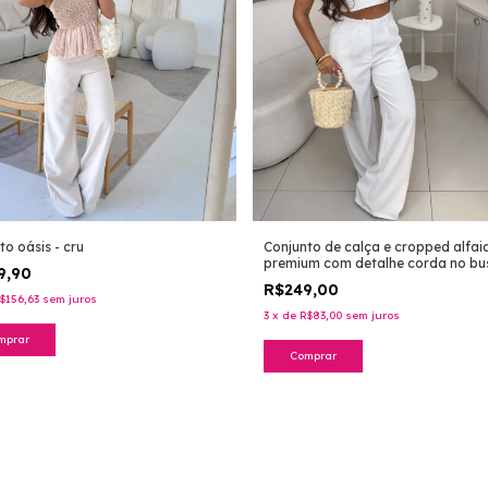
to oásis - cru
Conjunto de calça e cropped alfai
premium com detalhe corda no bus
9,90
off white
R$249,00
$156,63
sem juros
3
x
de
R$83,00
sem juros
mprar
Comprar