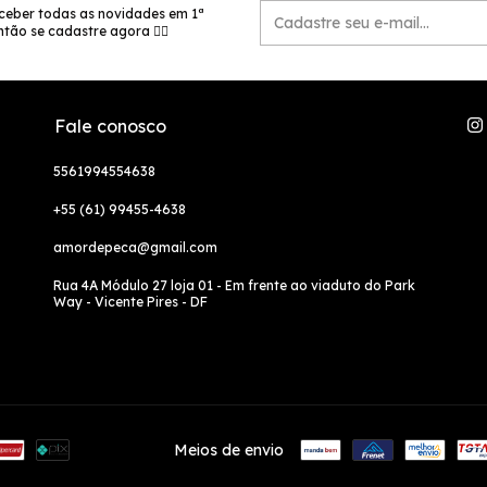
ceber todas as novidades em 1ª
tão se cadastre agora 👉🏻
Fale conosco
5561994554638
+55 (61) 99455-4638
amordepeca@gmail.com
Rua 4A Módulo 27 loja 01 - Em frente ao viaduto do Park
Way - Vicente Pires - DF
Meios de envio