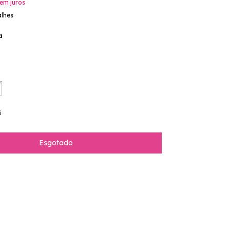
em juros
alhes
a
s