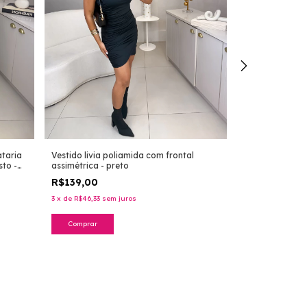
Vestido livia poliamida com frontal
Conjunto mavi d
ataria
assimétrica - preto
no tricoline - o
to -
R$139,00
R$249,00
3
x
de
R$46,33
sem juros
3
x
de
R$83,00
sem
Comprar
Comprar