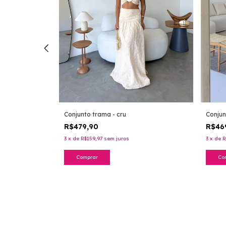
Conjunto trama - cru
saia bordado
Conjun
R$479,90
R$46
3
x
de
R$159,97
sem juros
3
x
de
R
Comprar
Co