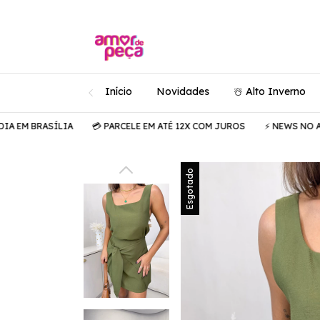
Início
Novidades
☃️ Alto Inverno
 BRASÍLIA
💳 PARCELE EM ATÉ 12X COM JUROS
⚡️ NEWS NO AR

Esgotado