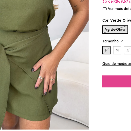
3
x de
R$69,67
s
Ver mais det
Cor:
Verde Oliv
Verde Oliva
Tamanho:
P
P
M
G
Guia de medida