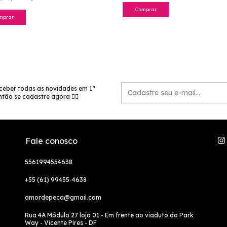
Comprar
mprar
ceber todas as novidades em 1ª
tão se cadastre agora 👉🏻
Fale conosco
5561994554638
+55 (61) 99455-4638
amordepeca@gmail.com
Rua 4A Módulo 27 loja 01 - Em frente ao viaduto do Park
Way - Vicente Pires - DF