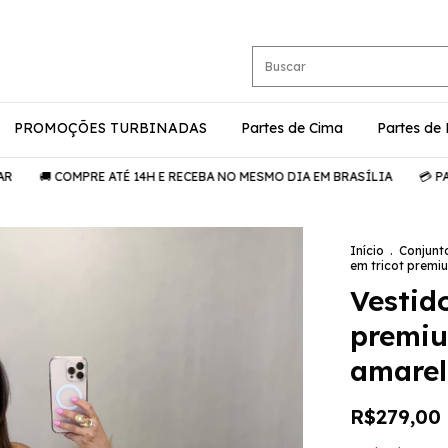
PROMOÇÕES TURBINADAS
Partes de Cima
Partes de
 COMPRE ATÉ 14H E RECEBA NO MESMO DIA EM BRASÍLIA
💳 PARCELE 
Início
.
Conjunt
em tricot premiu
Vestid
premiu
amare
R$279,00