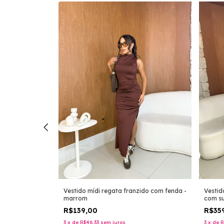
com ponta
Vestido mídi regata franzido com fenda -
Vestid
marrom
com su
R$139,00
R$35
3
x
de
R$46,33
sem juros
3
x
de
R