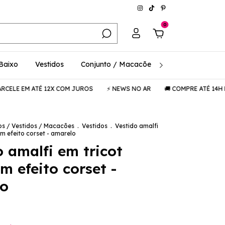
0
 Baixo
Vestidos
Conjunto / Macacões
Consciência / 
EM ATÉ 12X COM JUROS
⚡️ NEWS NO AR
🚚 COMPRE ATÉ 14H E RECE
os / Vestidos / Macacões
.
Vestidos
.
Vestido amalfi
m efeito corset - amarelo
o amalfi em tricot
m efeito corset -
lo