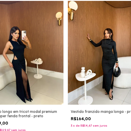
o longo em tricot modal premium
Vestido franzido manga longa - pr
per fenda frontal - preto
R$164,00
9,00
3
x
de
R$54,67
sem juros
$119,67
sem juros