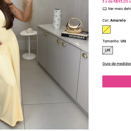
3
x de
R$93,00
s
Ver mais det
Cor:
Amarelo
Tamanho:
UN
UN
Guia de medida