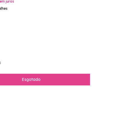
em juros
alhes
s