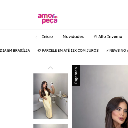
Início
Novidades
☃️ Alto Inverno
 BRASÍLIA
💳 PARCELE EM ATÉ 12X COM JUROS
⚡️ NEWS NO AR

Esgotado