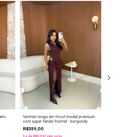
Vestido shine m
eto
Vestido longo em tricot modal premium
- marrom
com super fenda frontal - burgundy
R$329,00
R$359,00
3
x
de
R$109,67
se
3
x
de
R$119,67
sem juros