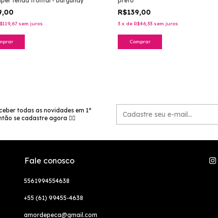
per fenda frontal - burgundy
preto
9,00
R$139,00
$119,67
sem juros
3
x
de
R$46,33
sem juros
mprar
Comprar
ceber todas as novidades em 1ª
tão se cadastre agora 👉🏻
Fale conosco
5561994554638
+55 (61) 99455-4638
amordepeca@gmail.com