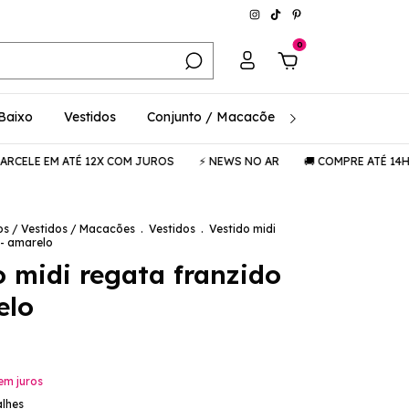
0
 Baixo
Vestidos
Conjunto / Macacões
Consciência / 
EM ATÉ 12X COM JUROS
⚡️ NEWS NO AR
🚚 COMPRE ATÉ 14H E RECEB
os / Vestidos / Macacões
.
Vestidos
.
Vestido midi
 - amarelo
o midi regata franzido
elo
em juros
alhes