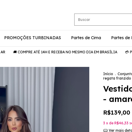
PROMOÇÕES TURBINADAS
Partes de Cima
Partes de
 COMPRE ATÉ 14H E RECEBA NO MESMO DIA EM BRASÍLIA
💳 PARCELE 
Início
.
Conjunt
regata franzido
Vestid
- amar
R$139,00
3
x de
R$46,33
s
Ver mais det