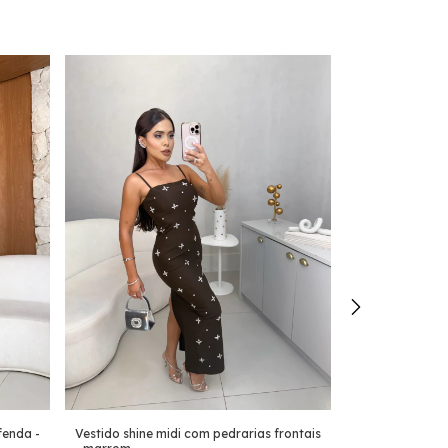
Vestido shine midi com pedrarias frontais
fenda -
Vestido mídi r