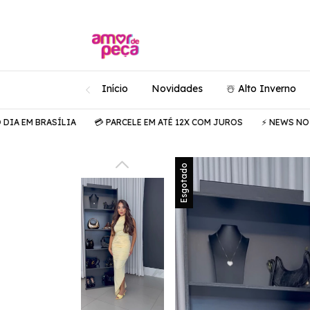
Início
Novidades
☃️ Alto Inverno
BRASÍLIA
💳 PARCELE EM ATÉ 12X COM JUROS
⚡️ NEWS NO AR
🚚
Esgotado