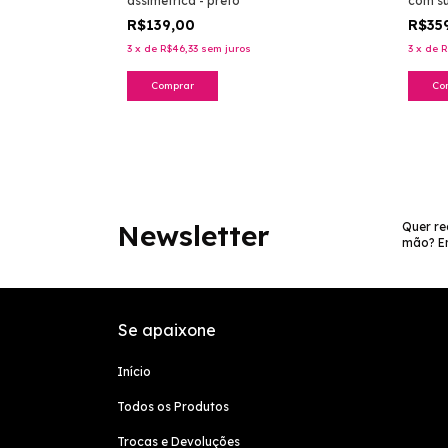
assimétrica - preto
com su
R$139,00
R$35
3
x
de
R$46,33
sem juros
3
x
de
R
Comprar
Co
Newsletter
Quer re
mão? En
Se apaixone
Início
Todos os Produtos
Trocas e Devoluções