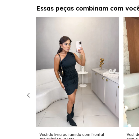
Essas peças combinam com voc
Vestido livia poliamida com frontal
onga - bordô
Vestid