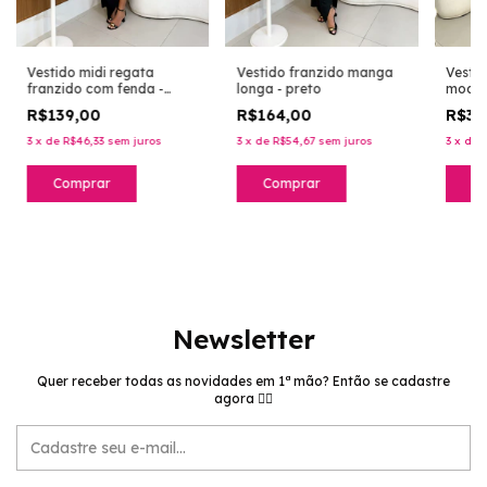
Vestido midi regata
Vestido franzido manga
Vestid
franzido com fenda -
longa - preto
modal
preto
super 
R$139,00
R$164,00
R$35
preto
3
x
de
R$46,33
sem juros
3
x
de
R$54,67
sem juros
3
x
de
Comprar
Comprar
C
Newsletter
Quer receber todas as novidades em 1ª mão? Então se cadastre
agora 👉🏻