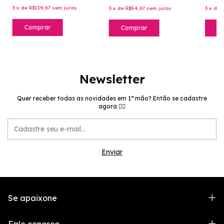
3
x
de
R$109,67
sem juros
3
x
de
R$54,67
sem juros
3
x
de
Comprar
Comprar
C
Newsletter
Quer receber todas as novidades em 1ª mão? Então se cadastre
agora 👉🏻
Se apaixone
Fale conosco