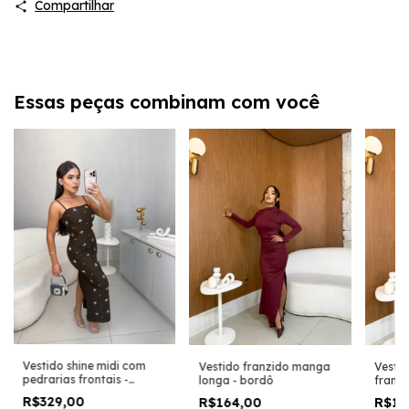
Compartilhar
Essas peças combinam com você
Vestido shine midi com
Vestido franzido manga
Vestid
pedrarias frontais -
longa - bordô
franzi
marrom
preto
R$329,00
R$164,00
R$13